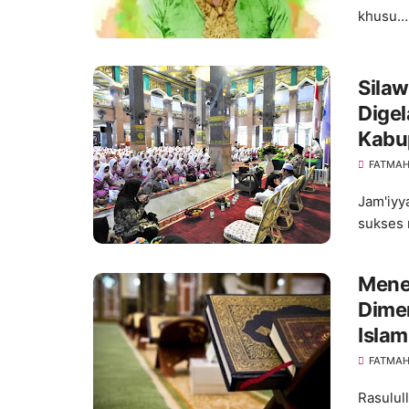
khusu…
Sila
Digel
Kabu
FATMA
Jam'iyy
sukses 
Menel
Dimen
Islam
FATMA
Rasulul