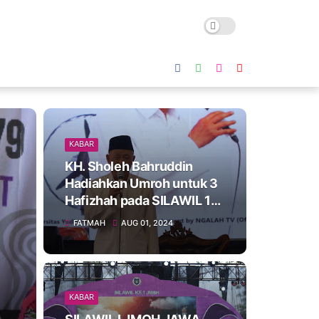
KABAR
KH. Sholeh Bahruddin
Hadiahkan Umroh untuk 3
Hafizhah pada SILAWIL 1
JMQH Jawa Timur
FATMAH
AUG 01, 2024
KABAR