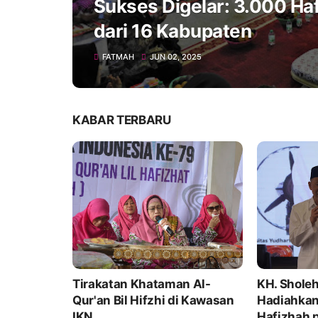
Sukses Digelar: 3.000 Ha
dari 16 Kabupaten
FATMAH
JUN 02, 2025
KABAR TERBARU
MQH Jawa
Tirakatan Khataman Al-
KH. Shole
ar: 3.000
Qur'an Bil Hifzhi di Kawasan
Hadiahkan
 16
IKN
Hafizhah 