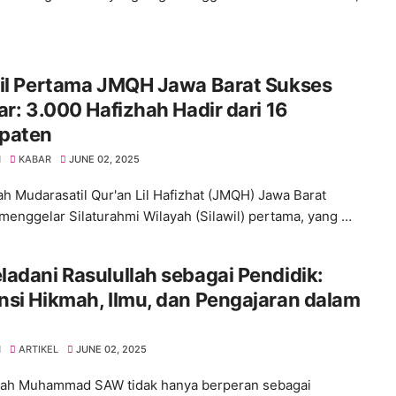
wil Pertama JMQH Jawa Barat Sukses
ar: 3.000 Hafizhah Hadir dari 16
paten
H
KABAR
JUNE 02, 2025
ah Mudarasatil Qur'an Lil Hafizhat (JMQH) Jawa Barat
menggelar Silaturahmi Wilayah (Silawil) pertama, yang …
adani Rasulullah sebagai Pendidik:
si Hikmah, Ilmu, dan Pengajaran dalam
H
ARTIKEL
JUNE 02, 2025
lah Muhammad SAW tidak hanya berperan sebagai