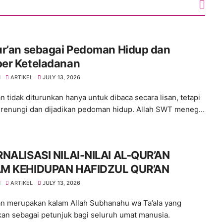
ur’an sebagai Pedoman Hidup dan
er Keteladanan
H
ARTIKEL
JULY 13, 2026
n tidak diturunkan hanya untuk dibaca secara lisan, tetapi
irenungi dan dijadikan pedoman hidup. Allah SWT meneg…
RNALISASI NILAI-NILAI AL-QUR’AN
M KEHIDUPAN HAFIDZUL QUR’AN
H
ARTIKEL
JULY 13, 2026
an merupakan kalam Allah Subhanahu wa Ta’ala yang
kan sebagai petunjuk bagi seluruh umat manusia.