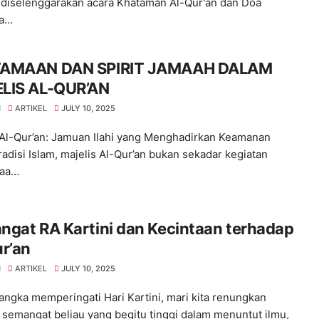
 diselenggarakan acara Khataman Al-Qur'an dan Doa
a…
AMAAN DAN SPIRIT JAMAAH DALAM
LIS AL-QUR’AN
H
ARTIKEL
JULY 10, 2025
 Al-Qur’an: Jamuan Ilahi yang Menghadirkan Keamanan
radisi Islam, majelis Al-Qur’an bukan sekadar kegiatan
aa…
gat RA Kartini dan Kecintaan terhadap
r’an
H
ARTIKEL
JULY 10, 2025
angka memperingati Hari Kartini, mari kita renungkan
 semangat beliau yang begitu tinggi dalam menuntut ilmu,