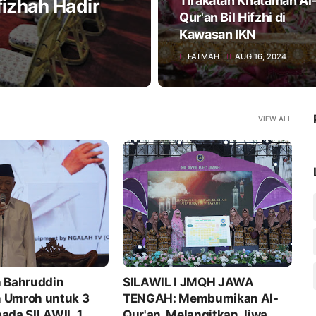
Tirakatan Khataman Al
fizhah Hadir
Qur'an Bil Hifzhi di
Kawasan IKN
FATMAH
AUG 16, 2024
VIEW ALL
h Bahruddin
SILAWIL I JMQH JAWA
P
 Umroh untuk 3
TENGAH: Membumikan Al-
P
pada SILAWIL 1
Qur'an, Melangitkan Jiwa
H