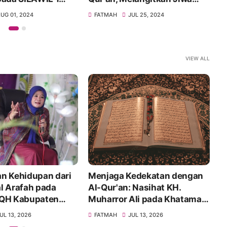
a Timur
Hamalatul Qur'an
UG 01, 2024
FATMAH
JUL 25, 2024
VIEW ALL
n Kehidupan dari
Menjaga Kedekatan dengan
K
l Arafah pada
Al-Qur'an: Nasihat KH.
J
MQH Kabupaten
Muharror Ali pada Khataman
A
Al-Qur'an Hari Jadi
UL 13, 2026
FATMAH
JUL 13, 2026
Kabupaten Blora ke-276