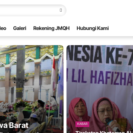
deo
Galeri
Rekening JMQH
Hubungi Kami
wa Barat
KABAR