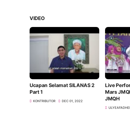
VIDEO
iah atas
Ucapan Selamat SILANAS 2
Live Perfo
tanah RIAU
Part 1
Mars JMQH - SILAN
JMQH
 2023
KONTRIBUTOR
DEC 01, 2022
ULYEAFADHE