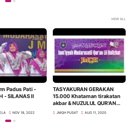
VIEW ALL
rm Padus Pati -
TASYAKURAN GERAKAN
S
AS II
15.000 Khataman tirakatan
L
akbar & NUZULUL QUR'AN
JMQH
ELA
NOV 18, 2022
JMQH PUSAT
AUG 11, 2020