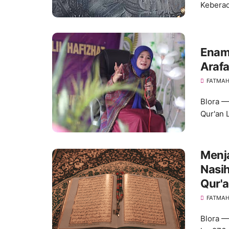
Kebera
Enam
Araf
FATMA
Blora —
Qur'an 
Menj
Nasih
Qur'a
FATMA
Blora —