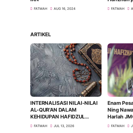
JMQH Jaw
FATMAH
AUG 16, 2024
FATMAH
A
ARTIKEL
 Pedoman
INTERNALISASI NILAI-NILAI
Enam Pesa
AL-QUR’AN DALAM
Ning Nawa
KEHIDUPAN HAFIDZUL
Harlah J
QUR’AN
Blora
FATMAH
JUL 13, 2026
FATMAH
J