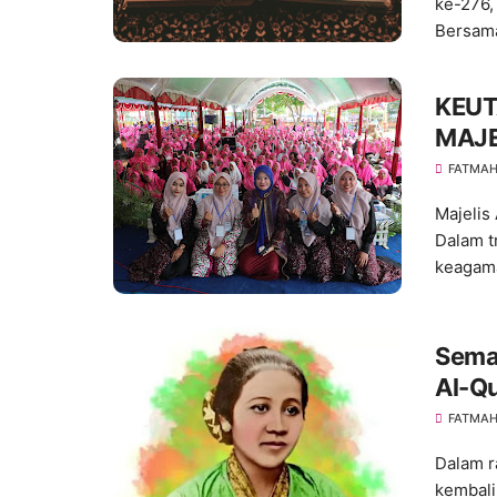
ke-276,
Bersam
KEUT
MAJE
FATMA
Majelis
Dalam t
keagam
Seman
Al-Qu
FATMA
Dalam r
kembali