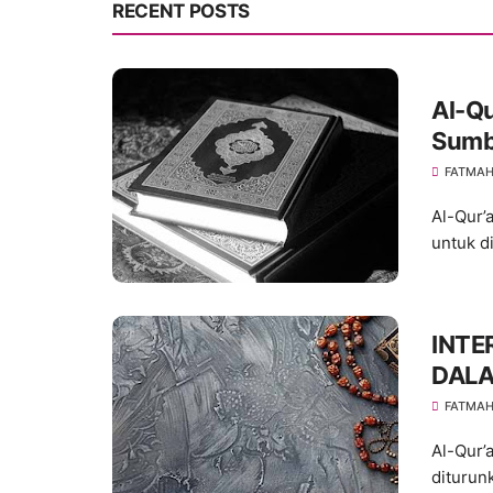
RECENT POSTS
Al-Q
Sumb
FATMA
Al-Qur’a
untuk d
INTE
DALA
FATMA
Al-Qur’
diturun