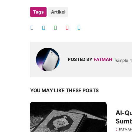
Tags
Artikel
POSTED BY
FATMAH
simple m
YOU MAY LIKE THESE POSTS
Al-Q
Sumb
FATMA