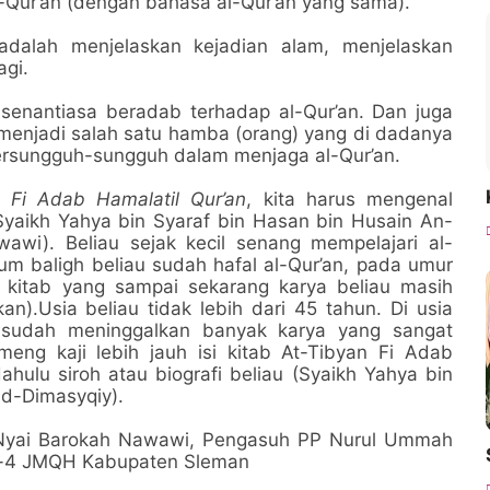
-Qur’an (dengan bahasa al-Qur’an yang sama).
adalah menjelaskan kejadian alam, menjelaskan
agi.
k senantiasa beradab terhadap al-Qur’an. Dan juga
 menjadi salah satu hamba (orang) yang di dadanya
 bersungguh-sungguh dalam menjaga al-Qur’an.
n Fi Adab Hamalatil Qur’an
, kita harus mengenal
u Syaikh Yahya bin Syaraf bin Hasan bin Husain An-
wi). Beliau sejak kecil senang mempelajari al-
m baligh beliau sudah hafal al-Qur’an, pada umur
 kitab yang sampai sekarang karya beliau masih
kan).Usia beliau tidak lebih dari 45 tahun. Di usia
u sudah meninggalkan banyak karya yang sangat
eng kaji lebih jauh isi kitab At-Tibyan Fi Adab
dahulu siroh atau biografi beliau (Syaikh Yahya bin
d-Dimasyqiy).
u Nyai Barokah Nawawi, Pengasuh PP Nurul Ummah
ke-4 JMQH Kabupaten Sleman