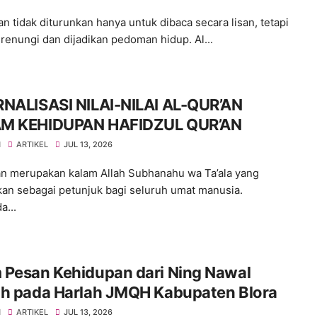
an tidak diturunkan hanya untuk dibaca secara lisan, tetapi
irenungi dan dijadikan pedoman hidup. Al...
RNALISASI NILAI-NILAI AL-QUR’AN
M KEHIDUPAN HAFIDZUL QUR’AN
H
ARTIKEL
JUL 13, 2026
an merupakan kalam Allah Subhanahu wa Ta’ala yang
kan sebagai petunjuk bagi seluruh umat manusia.
a...
 Pesan Kehidupan dari Ning Nawal
ah pada Harlah JMQH Kabupaten Blora
H
ARTIKEL
JUL 13, 2026