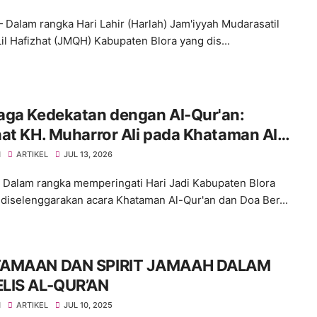
 Dalam rangka Hari Lahir (Harlah) Jam'iyyah Mudarasatil
Lil Hafizhat (JMQH) Kabupaten Blora yang dis...
aga Kedekatan dengan Al-Qur'an:
at KH. Muharror Ali pada Khataman Al-
n Hari Jadi Kabupaten Blora ke-276
H
ARTIKEL
JUL 13, 2026
 Dalam rangka memperingati Hari Jadi Kabupaten Blora
 diselenggarakan acara Khataman Al-Qur'an dan Doa Ber...
AMAAN DAN SPIRIT JAMAAH DALAM
LIS AL-QUR’AN
H
ARTIKEL
JUL 10, 2025