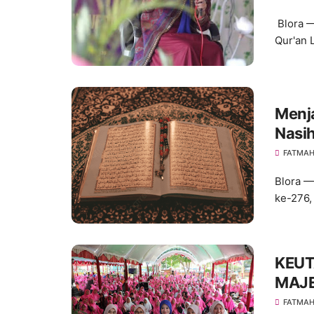
Blora —
Qur'an 
Menj
Nasih
Qur'a
FATMA
Blora —
ke-276,
KEUT
MAJE
FATMA