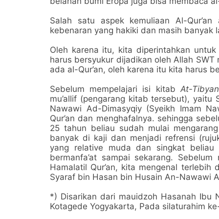
belahan bumi Eropa juga bisa membaca al
Salah satu aspek kemuliaan Al-Qur’an 
kebenaran yang hakiki dan masih banyak l
Oleh karena itu, kita diperintahkan untu
harus bersyukur dijadikan oleh Allah SWT
ada al-Qur’an, oleh karena itu kita harus
Sebelum mempelajari isi kitab
At-Tibya
mu’allif (pengarang kitab tersebut), yait
Nawawi Ad-Dimasyqiy (Syeikh Imam Nawa
Qur’an dan menghafalnya. sehingga sebelu
25 tahun beliau sudah mulai mengarang
banyak di kaji dan menjadi refrensi (ruju
yang relative muda dan singkat belia
bermanfa’at sampai sekarang. Sebelum m
Hamalatil Qur’an, kita mengenal terlebih 
Syaraf bin Hasan bin Husain An-Nawawi A
*) Disarikan dari mauidzoh Hasanah Ib
Kotagede Yogyakarta, Pada silaturahim 