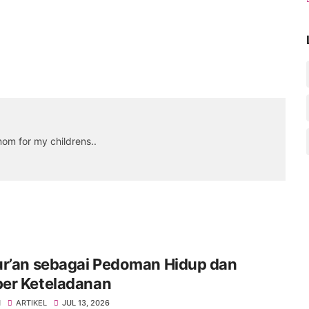
om for my childrens..
ur’an sebagai Pedoman Hidup dan
er Keteladanan
H
ARTIKEL
JUL 13, 2026