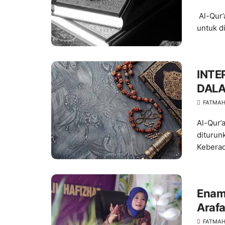
Al-Qur’
untuk d
INTE
DALA
FATMA
Al-Qur’
diturun
Keberad
Enam
Araf
FATMA