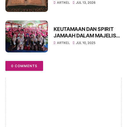
Muharror Ali pada Khataman
ARTIKEL
JUL 13, 2026
Al-Qur'an Hari Jadi
Kabupaten Blora ke-276
KEUTAMAAN DAN SPIRIT
JAMAAH DALAM MAJELIS
AL-QUR’AN
ARTIKEL
JUL 10, 2025
0 COMMENTS