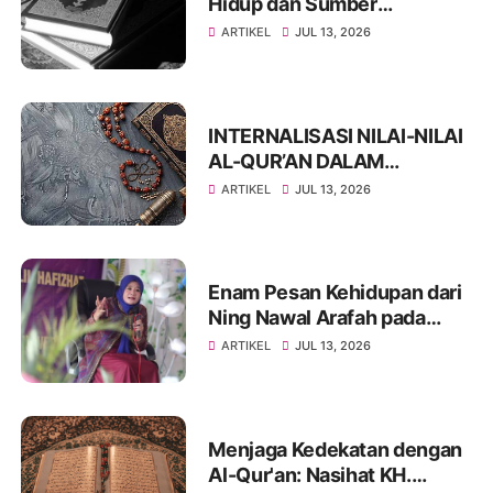
Hidup dan Sumber
Keteladanan
ARTIKEL
JUL 13, 2026
INTERNALISASI NILAI-NILAI
AL-QUR’AN DALAM
KEHIDUPAN HAFIDZUL
ARTIKEL
JUL 13, 2026
QUR’AN
Enam Pesan Kehidupan dari
Ning Nawal Arafah pada
Harlah JMQH Kabupaten
ARTIKEL
JUL 13, 2026
Blora
Menjaga Kedekatan dengan
Al-Qur'an: Nasihat KH.